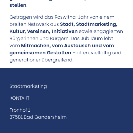
stellen
.
Getragen wird das Roswitha-Jahr von einem
breiten Netzwerk aus
Stadt, Stadtmarketing,
Kultur, Vereinen, Initiativen
sowie engagierten
Bürgerinnen und Bürgern. Das Jubiläum lebt
vom
Mitmachen, vom Austausch und vom
gemeinsamen Gestalten
– offen, vielfältig und
generationenübergreifend.
Stadtmarketing
KONTAKT
Fronhof 1
37581 Bad Gandersheim