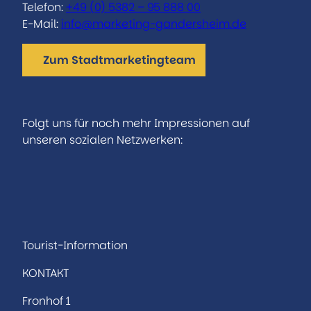
Telefon:
+49 (0) 5382 – 95 888 00
E-Mail:
info@marketing-gandersheim.de
Zum Stadtmarketingteam
Folgt uns für noch mehr Impressionen auf
unseren sozialen Netzwerken:
I
F
n
a
s
c
t
e
a
b
Tourist-Information
g
o
KONTAKT
r
o
a
k
Fronhof 1