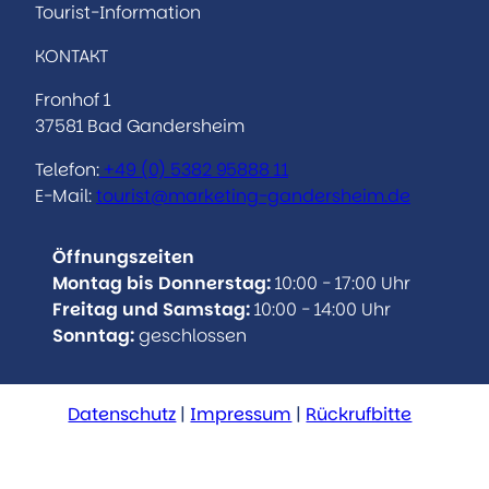
k
a
b
Tourist-Information
M
m
g
o
e
KONTAKT
)
r
o
c
'
a
k
h
Fronhof 1
ö
m
t
37581 Bad Gandersheim
f
s
f
Telefon:
+49 (0)
5382 95888 11
h
n
E-Mail:
tourist@marketing-gandersheim.de
a
e
u
n
s
Öffnungszeiten
e
Montag bis Donnerstag:
10:00 - 17:00 Uhr
n
Freitag und Samstag:
10:00 - 14:00 Uhr
(
Sonntag:
geschlossen
c
a
.
Datenschutz
Impressum
Rückrufbitte
1
8
,