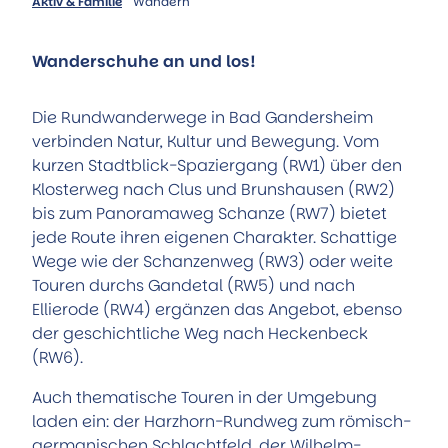
Hörstationen
Aktiv & Familie
Wandern
Führungen
Alle Themen
Museum Portal zur Geschichte
Trinkbrunnenhäuschen der Sole-Quelle
Aktiv & Familie
StadtMuseum
Natur-Solefreibad
Wanderschuhe an und los!
Alle Themen
Museum Römerschlacht Harzhorn
Reha-Kliniken
Familie und Kinder
Künstler & Ausstellungen
Kurparkanlagen
Die Rundwanderwege in Bad Gandersheim
Radfahren
Kunst unter freiem Himmel
verbinden Natur, Kultur und Bewegung. Vom
Wandern
kurzen Stadtblick-Spaziergang (RW1) über den
Natur-Solefreibad
Klosterweg nach Clus und Brunshausen (RW2)
Flugplatz
bis zum Panoramaweg Schanze (RW7) bietet
Pony-Gestüt
jede Route ihren eigenen Charakter. Schattige
Kino
Wege wie der Schanzenweg (RW3) oder weite
Weitere Freizeit- und Sportangebote
Touren durchs Gandetal (RW5) und nach
Ellierode (RW4) ergänzen das Angebot, ebenso
Service
der geschichtliche Weg nach Heckenbeck
Tourist-Information
(RW6).
Stellenausschreibungen
Auch thematische Touren in der Umgebung
Prospekte
laden ein: der Harzhorn-Rundweg zum römisch-
Öffentliche Toiletten
germanischen Schlachtfeld, der Wilhelm-