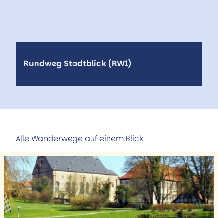
Rundweg Stadtblick (RW1)
Alle Wanderwege auf einem Blick
D
e
t
a
i