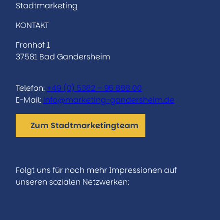
Stadtmarketing
KONTAKT
Fronhof 1
37581 Bad Gandersheim
Telefon:
+49 (0) 5382 – 95 888 00
E-Mail:
info@marketing-gandersheim.de
Zum Stadtmarketingteam
Folgt uns für noch mehr Impressionen auf
unseren sozialen Netzwerken:
I
F