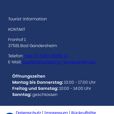
n
a
s
c
t
e
a
b
Tourist-Information
g
o
KONTAKT
r
o
a
k
Fronhof 1
m
37581 Bad Gandersheim
Telefon:
+49 (0)
5382 95888 11
E-Mail:
tourist@marketing-gandersheim.de
Öffnungszeiten
Montag bis Donnerstag:
10:00 - 17:00 Uhr
Freitag und Samstag:
10:00 - 14:00 Uhr
Sonntag:
geschlossen
Datenschutz
Impressum
Rückrufbitte