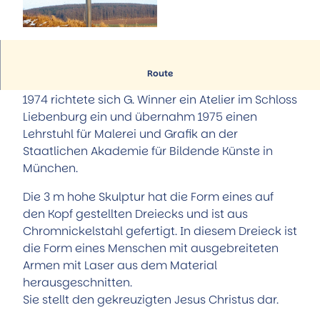
Hörstationen
Führungen
Alle Themen
Museum Portal zur Geschichte
Trinkbrunnenhäuschen der Sole-Quelle
Aktiv & Familie
©
CC-BY-SA
StadtMuseum
Natur-Solefreibad
Alle Themen
Museum Römerschlacht Harzhorn
Reha-Kliniken
Familie und Kinder
Service
Informationen zur Skulptur und zum Künstler
Künstler & Ausstellungen
Route
Kurparkanlagen
Radfahren
Tourist-Information
Kunst unter freiem Himmel
Wandern
1974 richtete sich G. Winner ein Atelier im Schloss
Stellenausschreibungen
Natur-Solefreibad
Liebenburg ein und übernahm 1975 einen
Prospekte
Flugplatz
Lehrstuhl für Malerei und Grafik an der
Öffentliche Toiletten
Pony-Gestüt
Staatlichen Akademie für Bildende Künste in
Stadtplan
Kino
München.
Aktuelles
Weitere Freizeit- und Sportangebote
Anreise
Die 3 m hohe Skulptur hat die Form eines auf
Team
den Kopf gestellten Dreiecks und ist aus
Chromnickelstahl gefertigt. In diesem Dreieck ist
die Form eines Menschen mit ausgebreiteten
Armen mit Laser aus dem Material
herausgeschnitten.
Sie stellt den gekreuzigten Jesus Christus dar.