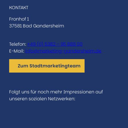
KONTAKT
Fronhof 1
37581 Bad Gandersheim
Telefon:
+49 (0) 5382 – 95 888 00
E-Mail:
info@marketing-gandersheim.de
Zum Stadtmarketingteam
Folgt uns für noch mehr Impressionen auf
unseren sozialen Netzwerken:
I
F
n
a