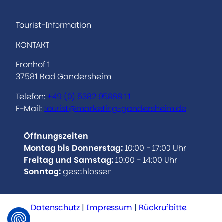
s
c
t
e
a
b
Tourist-Information
g
o
KONTAKT
r
o
a
k
Fronhof 1
m
37581 Bad Gandersheim
Telefon:
+49 (0)
5382 95888 11
E-Mail:
tourist@marketing-gandersheim.de
Öffnungszeiten
Montag bis Donnerstag:
10:00 - 17:00 Uhr
Freitag und Samstag:
10:00 - 14:00 Uhr
Sonntag:
geschlossen
Datenschutz
Impressum
Rückrufbitte