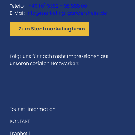
Telefon:
+49 (0) 5382 – 95 888 00
E-Mail:
info@marketing-gandersheim.de
Zum Stadtmarketingteam
Folgt uns für noch mehr Impressionen auf
unseren sozialen Netzwerken:
I
F
n
a
s
c
t
e
a
b
Tourist-Information
g
o
KONTAKT
r
o
a
k
Fronhof 1