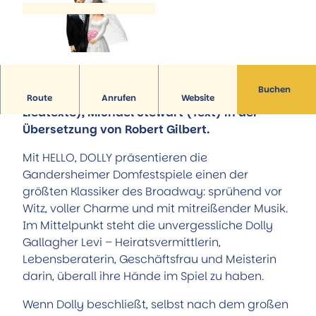
Hörstationen
Führungen
Alle Themen
Museum Portal zur Geschichte
Trinkbrunnenhäuschen der Sole-Quelle
Aktiv & Familie
StadtMuseum
Natur-Solefreibad
Alle Themen
Museum Römerschlacht Harzhorn
Reha-Kliniken
©
CC-BY-SA
Familie und Kinder
Service
Künstler & Ausstellungen
Kurparkanlagen
Radfahren
Tourist-Information
Kunst unter freiem Himmel
Buchen
Musical von Jerry Herman (Musik und
Wandern
Route
Anrufen
Website
Stellenausschreibungen
Liedtexte), Michael Stewart (Text) in der
Natur-Solefreibad
Prospekte
Übersetzung von Robert Gilbert.
Flugplatz
Öffentliche Toiletten
Pony-Gestüt
Stadtplan
Mit HELLO, DOLLY präsentieren die
Kino
Aktuelles
Gandersheimer Domfestspiele einen der
Weitere Freizeit- und Sportangebote
Anreise
größten Klassiker des Broadway: sprühend vor
Team
Witz, voller Charme und mit mitreißender Musik.
Im Mittelpunkt steht die unvergessliche Dolly
Gallagher Levi – Heiratsvermittlerin,
Lebensberaterin, Geschäftsfrau und Meisterin
darin, überall ihre Hände im Spiel zu haben.
Wenn Dolly beschließt, selbst nach dem großen