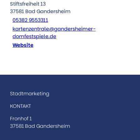
Stiftsfreiheit 13
37581
Bad Gandersheim
05382 9553311
kartenzentrale@gandersheimer-
domfestspiele.de
Website
Stadtmarketing
KONTAKT
Fronhof 1
37581 Bad Gandersheim