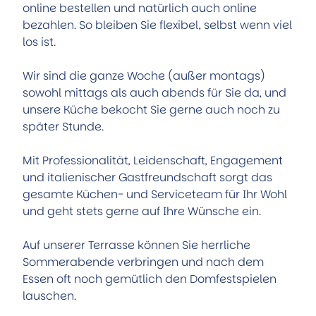
i
online bestellen und natürlich auch online
a
bezahlen. So bleiben Sie flexibel, selbst wenn viel
z
los ist.
z
a
Wir sind die ganze Woche (außer montags)
R
sowohl mittags als auch abends für Sie da, und
a
unsere Küche bekocht Sie gerne auch noch zu
t
später Stunde.
s
k
Mit Professionalität, Leidenschaft, Engagement
e
und italienischer Gastfreundschaft sorgt das
l
gesamte Küchen- und Serviceteam für Ihr Wohl
l
und geht stets gerne auf Ihre Wünsche ein.
e
r
Auf unserer Terrasse können Sie herrliche
.
Sommerabende verbringen und nach dem
j
Essen oft noch gemütlich den Domfestspielen
p
lauschen.
g