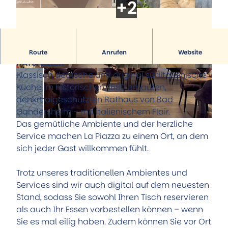
Hörstationen
Führungen
Alle Themen
Museum Portal zur Geschichte
Trinkbrunnenhäuschen der Sole-Quelle
Aktiv & Familie
StadtMuseum
Natur-Solefreibad
Alle Themen
Museum Römerschlacht Harzhorn
Reha-Kliniken
Familie und Kinder
Service
HERZLICH WILLKOMMEN, WIR SIND „LA PIAZZA
Künstler & Ausstellungen
Route
Anrufen
Website
Kurparkanlagen
Radfahren
Tourist-Information
RATSKELLER“
Kunst unter freiem Himmel
Wandern
S
Stellenausschreibungen
Klassisch deutsche und original süditalienische
© La Piazza Ratskeller |
CC-BY
Natur-Solefreibad
p
Prospekte
Küche im historischen, 1580 erbauten,
Flugplatz
e
Öffentliche Toiletten
denkmalgeschützten Rathaus von Bad
Pony-Gestüt
i
Stadtplan
Gandersheim – mit italienischem Flair.
Kino
s
Aktuelles
Das gemütliche Ambiente und der herzliche
© La Piazza Ratskeller |
CC-BY
Weitere Freizeit- und Sportangebote
e
Anreise
Service machen La Piazza zu einem Ort, an dem
n
Team
sich jeder Gast willkommen fühlt.
(
c
Trotz unseres traditionellen Ambientes und
)
Services sind wir auch digital auf dem neuesten
L
Stand, sodass Sie sowohl Ihren Tisch reservieren
a
als auch Ihr Essen vorbestellen können – wenn
P
Sie es mal eilig haben. Zudem können Sie vor Ort