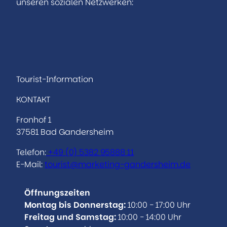
unseren sozialen Netzwerken:
I
F
n
a
s
c
t
e
a
b
Tourist-Information
g
o
KONTAKT
r
o
a
k
Fronhof 1
m
37581 Bad Gandersheim
Telefon:
+49 (0)
5382 95888 11
E-Mail:
tourist@marketing-gandersheim.de
Öffnungszeiten
Montag bis Donnerstag:
10:00 - 17:00 Uhr
Freitag und Samstag:
10:00 - 14:00 Uhr