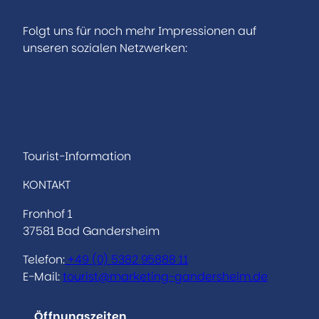
Folgt uns für noch mehr Impressionen auf
unseren sozialen Netzwerken:
I
F
n
a
s
c
t
e
a
b
Tourist-Information
g
o
KONTAKT
r
o
a
k
Fronhof 1
m
37581 Bad Gandersheim
Telefon:
+49 (0)
5382 95888 11
E-Mail:
tourist@marketing-gandersheim.de
Öffnungszeiten