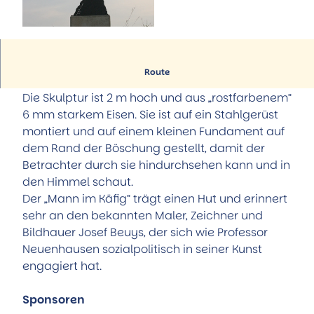
Hörstationen
Führungen
Alle Themen
Museum Portal zur Geschichte
Trinkbrunnenhäuschen der Sole-Quelle
Aktiv & Familie
©
CC-BY-SA
StadtMuseum
Natur-Solefreibad
Alle Themen
Museum Römerschlacht Harzhorn
Reha-Kliniken
Familie und Kinder
Service
Informationen zur Skulptur und zum Künstler
Künstler & Ausstellungen
Route
Kurparkanlagen
Radfahren
Tourist-Information
Kunst unter freiem Himmel
Wandern
Die Skulptur ist 2 m hoch und aus „rostfarbenem“
Stellenausschreibungen
Natur-Solefreibad
6 mm starkem Eisen. Sie ist auf ein Stahlgerüst
Prospekte
Flugplatz
montiert und auf einem kleinen Fundament auf
Öffentliche Toiletten
Pony-Gestüt
dem Rand der Böschung gestellt, damit der
Stadtplan
Kino
Betrachter durch sie hindurchsehen kann und in
Aktuelles
Weitere Freizeit- und Sportangebote
den Himmel schaut.
Anreise
Der „Mann im Käfig“ trägt einen Hut und erinnert
Team
sehr an den bekannten Maler, Zeichner und
Bildhauer Josef Beuys, der sich wie Professor
Neuenhausen sozialpolitisch in seiner Kunst
engagiert hat.
Sponsoren