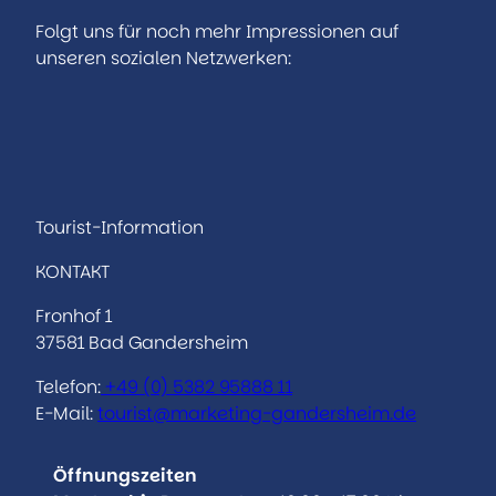
Folgt uns für noch mehr Impressionen auf
unseren sozialen Netzwerken:
I
F
n
a
s
c
t
e
a
b
Tourist-Information
g
o
KONTAKT
r
o
a
k
Fronhof 1
m
37581 Bad Gandersheim
Telefon:
+49 (0)
5382 95888 11
E-Mail:
tourist@marketing-gandersheim.de
Öffnungszeiten