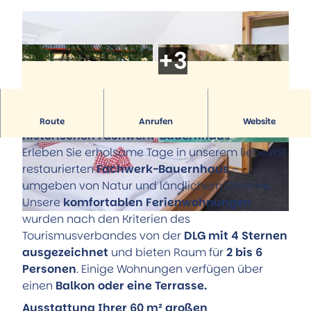
Hörstationen
Führungen
Alle Themen
Museum Portal zur Geschichte
Trinkbrunnenhäuschen der Sole-Quelle
Aktiv & Familie
StadtMuseum
Natur-Solefreibad
Alle Themen
Museum Römerschlacht Harzhorn
Reha-Kliniken
Familie und Kinder
Service
Künstler & Ausstellungen
Kurparkanlagen
Radfahren
Tourist-Information
Kunst unter freiem Himmel
Wandern
Stellenausschreibungen
Natur-Solefreibad
Prospekte
Wohnen mit Charme – in unserem
Route
Anrufen
Website
Flugplatz
Öffentliche Toiletten
historischen Fachwerk-Bauernhaus
Pony-Gestüt
Stadtplan
Erleben Sie erholsame Tage in unserem liebevoll
© Bauerncafe Sprengel |
CC-BY
© Bauerncafe Sprengel |
CC-BY
Kino
Aktuelles
restaurierten
Fachwerk-Bauernhaus
–
Weitere Freizeit- und Sportangebote
Anreise
umgeben von Natur und ländlichem Charme.
Team
Unsere
komfortablen Ferienwohnungen
wurden nach den Kriterien des
© Bärbel Sprengel |
CC-BY-SA
Tourismusverbandes von der
DLG mit 4 Sternen
ausgezeichnet
und bieten Raum für
2 bis 6
Personen
. Einige Wohnungen verfügen über
einen
Balkon oder eine Terrasse.
Ausstattung Ihrer 60 m² großen