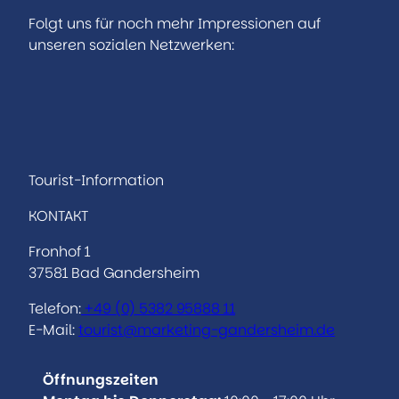
Folgt uns für noch mehr Impressionen auf
unseren sozialen Netzwerken:
I
F
n
a
s
c
t
e
a
b
Tourist-Information
g
o
KONTAKT
r
o
a
k
Fronhof 1
m
37581 Bad Gandersheim
Telefon:
+49 (0)
5382 95888 11
E-Mail:
tourist@marketing-gandersheim.de
Öffnungszeiten