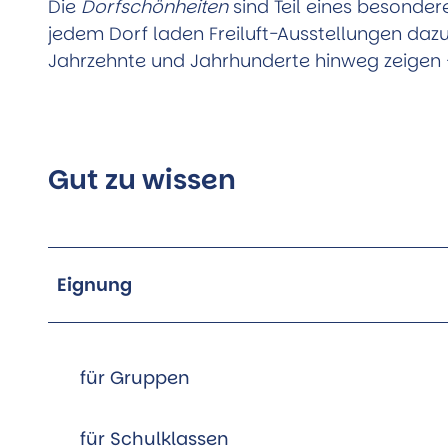
Öffentliche Toiletten
Die
Dorfschönheiten
sind Teil eines besonder
Flugplatz
jedem Dorf laden Freiluft-Ausstellungen dazu 
Stadtplan
Pony-Gestüt
Jahrzehnte und Jahrhunderte hinweg zeigen –
Aktuelles
Kino
Anreise
Weitere Freizeit- und Sportang
Team
Gut zu wissen
Eignung
für Gruppen
für Schulklassen