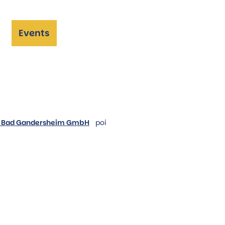
Events
he
ng Bad Gandersheim GmbH
poi