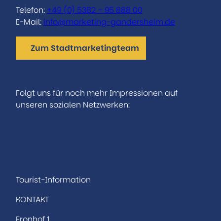
Telefon:
+49 (0) 5382 – 95 888 00
E-Mail:
info@marketing-gandersheim.de
Zum Stadtmarketingteam
Folgt uns für noch mehr Impressionen auf
unseren sozialen Netzwerken:
I
F
n
a
s
c
t
e
a
b
Tourist-Information
g
o
KONTAKT
r
o
a
k
Fronhof 1