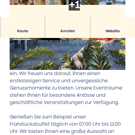
Hörstationen
Führungen
Alle Themen
Museum Portal zur Geschichte
Trinkbrunnenhäuschen der Sole-Quelle
Aktiv & Familie
StadtMuseum
Natur-Solefreibad
Alle Themen
Museum Römerschlacht Harzhorn
Reha-Kliniken
Familie und Kinder
Service
Herzlich willkommen Im Quartier – Café und
Künstler & Ausstellungen
Route
Anrufen
Website
Kurparkanlagen
Radfahren
Tourist-Information
Restaurant!
Kunst unter freiem Himmel
Wandern
Stellenausschreibungen
Genießen Sie eine vielfältige Speisekarte mit
© Im Quartier - Gandersheimer Boardinghouse
© Im Quartier - Gandersheimer Boardinghouse
GmbH |
CC-BY
GmbH |
CC-BY
Natur-Solefreibad
Prospekte
regionalen Spezialitäten und internationalen
Flugplatz
Öffentliche Toiletten
Köstlichkeiten. Unser Café lädt zum Entspannen
Pony-Gestüt
Stadtplan
bei aromatischem Kaffee und leckerem Kuchen
Kino
Aktuelles
ein. Wir freuen uns darauf, Ihnen einen
© Im Quartier - Gandersheimer Boardinghouse GmbH |
CC-BY
Weitere Freizeit- und Sportangebote
Anreise
erstklassigen Service und unvergessliche
Team
Genussmomente zu bieten. Unsere Eventräume
stehen Ihnen für besondere Anlässe und
geschäftliche Veranstaltungen zur Verfügung.
Genießen Sie zum Beispiel unser
Frühstücksbuffet täglich von 07:00 Uhr bis 11:00
Uhr. Wir bieten Ihnen eine große Auswahl an