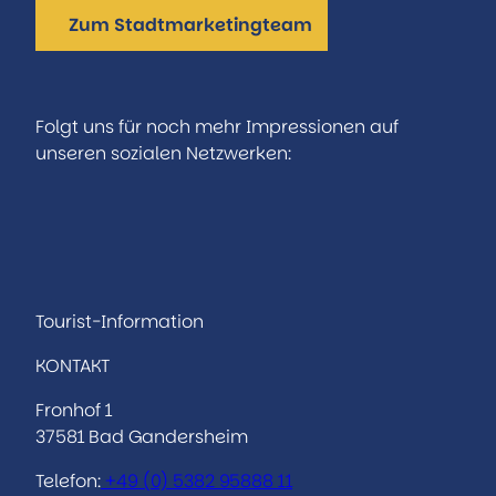
Zum Stadtmarketingteam
Folgt uns für noch mehr Impressionen auf
unseren sozialen Netzwerken:
I
F
n
a
s
c
t
e
a
b
Tourist-Information
g
o
KONTAKT
r
o
a
k
Fronhof 1
m
37581 Bad Gandersheim
Telefon:
+49 (0)
5382 95888 11