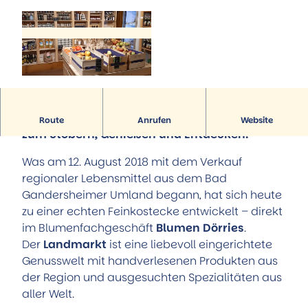
Hörstationen
Führungen
Alle Themen
Museum Portal zur Geschichte
Trinkbrunnenhäuschen der Sole-Quelle
Aktiv & Familie
StadtMuseum
Natur-Solefreibad
Alle Themen
Museum Römerschlacht Harzhorn
Reha-Kliniken
Familie und Kinder
Service
Künstler & Ausstellungen
Kurparkanlagen
Radfahren
Tourist-Information
© Blumen Dörries e.K. |
CC-BY
Kunst unter freiem Himmel
Wandern
Stellenausschreibungen
Natur-Solefreibad
Prospekte
Der Landmarkt bei Blumen Dörries – ein Ort
Route
Anrufen
Website
Flugplatz
Öffentliche Toiletten
zum Stöbern, Genießen und Entdecken.
Pony-Gestüt
Stadtplan
Kino
Was am 12. August 2018 mit dem Verkauf
Aktuelles
Weitere Freizeit- und Sportangebote
regionaler Lebensmittel aus dem Bad
Anreise
Gandersheimer Umland begann, hat sich heute
Team
zu einer echten Feinkostecke entwickelt – direkt
im Blumenfachgeschäft
Blumen Dörries
.
Der
Landmarkt
ist eine liebevoll eingerichtete
Genusswelt mit handverlesenen Produkten aus
der Region und ausgesuchten Spezialitäten aus
aller Welt.