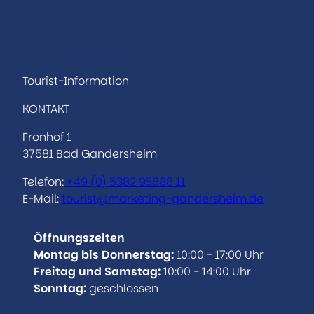
I
F
n
a
s
c
t
e
a
b
Tourist-Information
g
o
KONTAKT
r
o
a
k
Fronhof 1
m
37581 Bad Gandersheim
Telefon:
+49 (0)
5382 95888 11
E-Mail:
tourist@marketing-gandersheim.de
Öffnungszeiten
Montag bis Donnerstag:
10:00 - 17:00 Uhr
Freitag und Samstag:
10:00 - 14:00 Uhr
Sonntag:
geschlossen