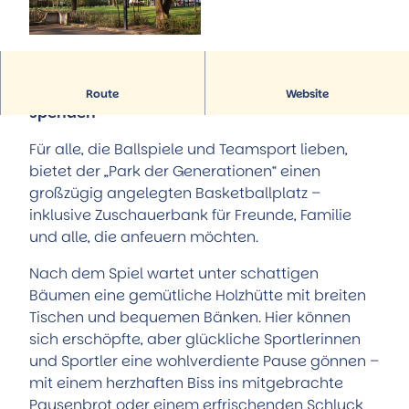
Hörstationen
Führungen
Alle Themen
Museum Portal zur Geschichte
Trinkbrunnenhäuschen der Sole-Quelle
Aktiv & Familie
© Stadtmarketing Bad Gandersheim |
StadtMuseum
Natur-Solefreibad
CC-BY-SA
Alle Themen
Museum Römerschlacht Harzhorn
Reha-Kliniken
Familie und Kinder
Service
Wo Bälle fliegen und Bäume Schatten
Künstler & Ausstellungen
Route
Website
Kurparkanlagen
Radfahren
Tourist-Information
spenden
Kunst unter freiem Himmel
Wandern
Stellenausschreibungen
Natur-Solefreibad
Für alle, die Ballspiele und Teamsport lieben,
Prospekte
Flugplatz
bietet der „Park der Generationen“ einen
Öffentliche Toiletten
Pony-Gestüt
großzügig angelegten Basketballplatz –
Stadtplan
Kino
inklusive Zuschauerbank für Freunde, Familie
Aktuelles
Weitere Freizeit- und Sportangebote
und alle, die anfeuern möchten.
Anreise
Team
Nach dem Spiel wartet unter schattigen
Bäumen eine gemütliche Holzhütte mit breiten
Tischen und bequemen Bänken. Hier können
sich erschöpfte, aber glückliche Sportlerinnen
und Sportler eine wohlverdiente Pause gönnen –
mit einem herzhaften Biss ins mitgebrachte
Pausenbrot oder einem erfrischenden Schluck