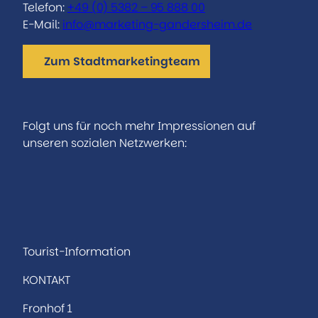
Telefon:
+49 (0) 5382 – 95 888 00
E-Mail:
info@marketing-gandersheim.de
Zum Stadtmarketingteam
Folgt uns für noch mehr Impressionen auf
unseren sozialen Netzwerken:
I
F
n
a
s
c
t
e
a
b
Tourist-Information
g
o
KONTAKT
r
o
a
k
Fronhof 1