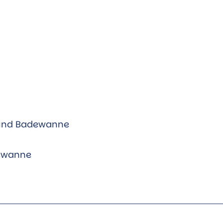
 und Badewanne
ewanne