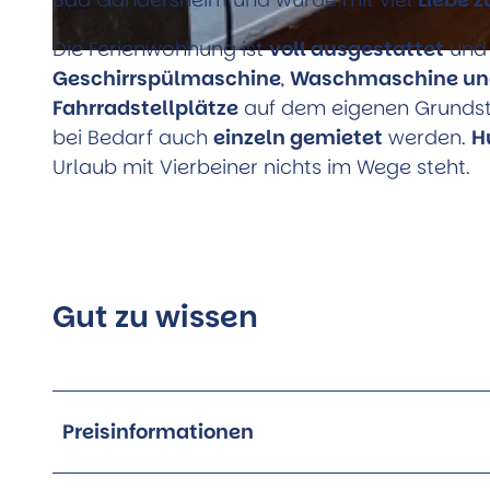
Die Ferienwohnung ist
voll ausgestattet
und 
© Kathrin Milic-Grunwald |
CC-BY
Geschirrspülmaschine
,
Waschmaschine und
Fahrradstellplätze
auf dem eigenen Grundst
bei Bedarf auch
einzeln gemietet
werden.
H
Urlaub mit Vierbeiner nichts im Wege steht.
Gut zu wissen
Preisinformationen