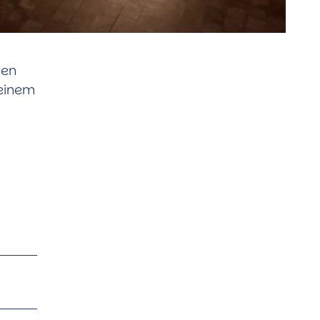
nen
 einem