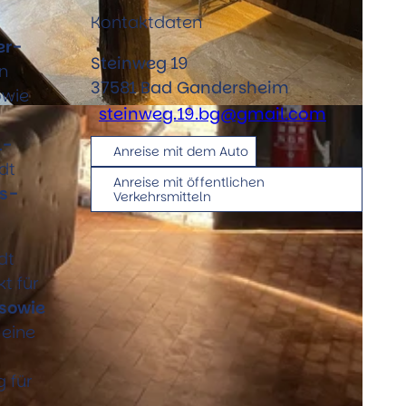
Kontaktdaten
er-
Steinweg 19
en
37581
Bad Gandersheim
wie
steinweg.19.bg@gmail.com
1-
Anreise mit dem Auto
dt
Anreise mit öffentlichen
fs-
Verkehrsmitteln
dt
t für
 sowie
 eine
 für