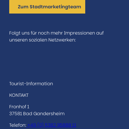
Zum Stadtmarketingteam
Folgt uns für noch mehr Impressionen auf
unseren sozialen Netzwerken:
I
F
n
a
s
c
t
e
a
b
Tourist-Information
g
o
KONTAKT
r
o
a
k
Fronhof 1
m
37581 Bad Gandersheim
Telefon:
+49 (0)
5382 95888 11