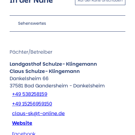
In der Nähe
Auf der Karte anschauen
Sehenswertes
Pächter/Betreiber
Landgasthof Schulze- Klingemann
Claus Schulze- Klingemann
Dankelsheim 66
37581
Bad Gandersheim
- Dankelsheim
+49 538258159
+49 15256959150
claus-sk@t-online.de
Website
Facebook