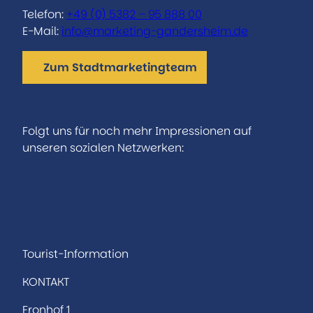
Telefon:
+49 (0) 5382 – 95 888 00
E-Mail:
info@marketing-gandersheim.de
Zum Stadtmarketingteam
Folgt uns für noch mehr Impressionen auf
unseren sozialen Netzwerken:
I
F
n
a
s
c
t
e
a
b
Tourist-Information
g
o
KONTAKT
r
o
a
k
Fronhof 1